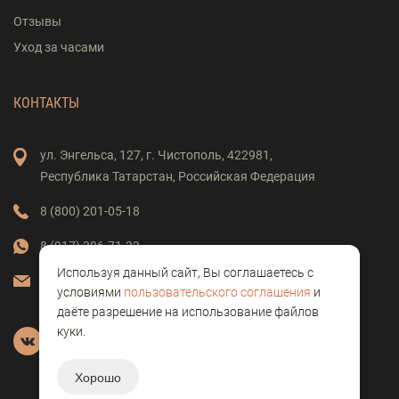
Отзывы
Уход за часами
КОНТАКТЫ
ул. Энгельса,
127,
г. Чистополь,
422981,
Республика Татарстан,
Российская Федерация
8 (800) 201-05-18
8 (917) 396-71-33
Используя данный сайт, Вы соглашаетесь с
vostok-clock@mail.ru
условиями
пользовательского соглашения
и
даёте разрешение на использование файлов
куки.
Хорошо